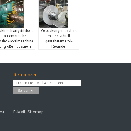
ektrisch angetriebene
Verpackungsmaschine
automatische
mit individuell
pulenwickelmaschine
gestaltetem Coil-
für große industrielle
Rewinder
Anwendungen
Referenzen
Senden Sie
n
-
E-Mail
Sitemap
eme
|