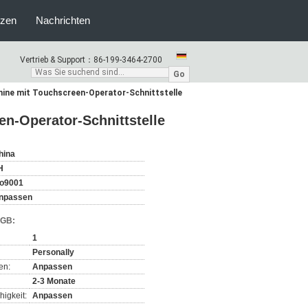
nzen
Nachrichten
Vertrieb & Support：
86-199-3464-2700
Go
ne mit Touchscreen-Operator-Schnittstelle
n-Operator-Schnittstelle
hina
H
so9001
npassen
AGB:
1
Personally
en:
Anpassen
2-3 Monate
igkeit:
Anpassen