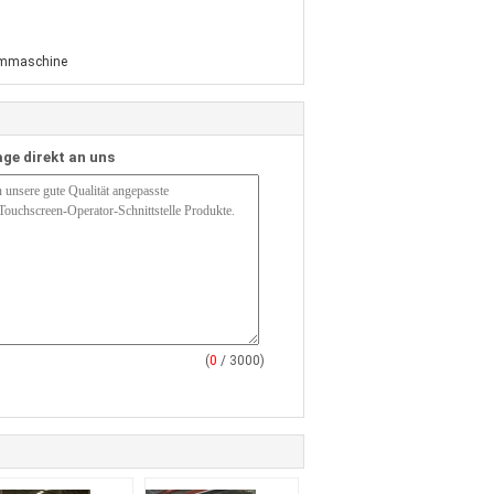
mmaschine
age direkt an uns
(
0
/ 3000)