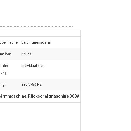
oberfläche:
Berührungsschirm
uation:
Neues
t der
Individualisiert
ung:
ng:
380 V/50 Hz
wärmmaschine
Rückschaltmaschine 380V
,