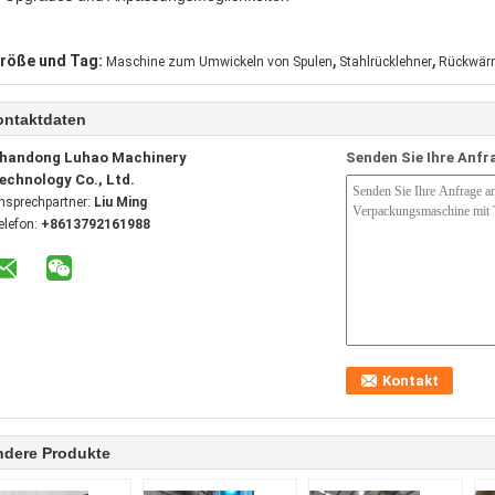
,
,
röße und Tag:
Maschine zum Umwickeln von Spulen
Stahlrücklehner
Rückwär
ontaktdaten
handong Luhao Machinery
Senden Sie Ihre Anfr
echnology Co., Ltd.
nsprechpartner:
Liu Ming
elefon:
+8613792161988
ndere Produkte