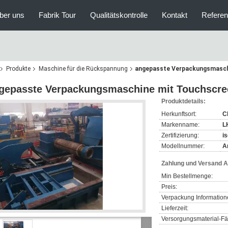
ber uns
Fabrik Tour
Qualitätskontrolle
Kontakt
Refere
Produkte
Maschine für die Rückspannung
angepasste Verpackungsmaschi
gepasste Verpackungsmaschine mit Touchscree
Produktdetails:
Herkunftsort:
C
Markenname:
L
Zertifizierung:
i
Modellnummer:
A
Zahlung und Versand 
Min Bestellmenge:
Preis:
Verpackung Information
Lieferzeit:
Versorgungsmaterial-Fäh