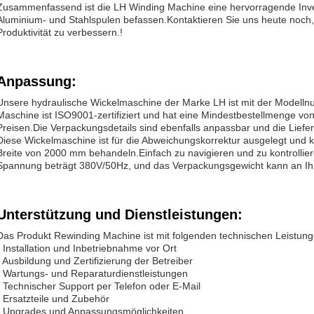
Zusammenfassend ist die LH Winding Machine eine hervorragende Invest
Aluminium- und Stahlspulen befassen.Kontaktieren Sie uns heute noch,
Produktivität zu verbessern.!
Anpassung:
Unsere hydraulische Wickelmaschine der Marke LH ist mit der Modelln
Maschine ist ISO9001-zertifiziert und hat eine Mindestbestellmenge vo
Preisen.Die Verpackungsdetails sind ebenfalls anpassbar und die Liefer
Diese Wickelmaschine ist für die Abweichungskorrektur ausgelegt und k
Breite von 2000 mm behandeln.Einfach zu navigieren und zu kontrolliere
Spannung beträgt 380V/50Hz, und das Verpackungsgewicht kann an Ih
Unterstützung und Dienstleistungen:
Das Produkt Rewinding Machine ist mit folgenden technischen Leistung
- Installation und Inbetriebnahme vor Ort
- Ausbildung und Zertifizierung der Betreiber
- Wartungs- und Reparaturdienstleistungen
- Technischer Support per Telefon oder E-Mail
- Ersatzteile und Zubehör
- Upgrades und Anpassungsmöglichkeiten