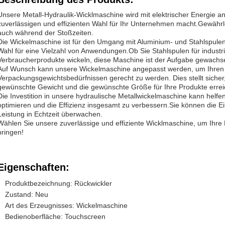
Unsere Metall-Hydraulik-Wicklmaschine wird mit elektrischer Energie an
zuverlässigen und effizienten Wahl für Ihr Unternehmen macht.Gewährl
auch während der Stoßzeiten.
Die Wickelmaschine ist für den Umgang mit Aluminium- und Stahlspulen a
Wahl für eine Vielzahl von Anwendungen.Ob Sie Stahlspulen für industr
Verbraucherprodukte wickeln, diese Maschine ist der Aufgabe gewachs
Auf Wunsch kann unsere Wickelmaschine angepasst werden, um Ihren i
Verpackungsgewichtsbedürfnissen gerecht zu werden. Dies stellt siche
gewünschte Gewicht und die gewünschte Größe für Ihre Produkte erre
Die Investition in unsere hydraulische Metallwickelmaschine kann helfe
optimieren und die Effizienz insgesamt zu verbessern.Sie können die E
Leistung in Echtzeit überwachen.
Wählen Sie unsere zuverlässige und effiziente Wicklmaschine, um Ihre 
bringen!
Eigenschaften:
Produktbezeichnung: Rückwickler
Zustand: Neu
Art des Erzeugnisses: Wickelmaschine
Bedienoberfläche: Touchscreen