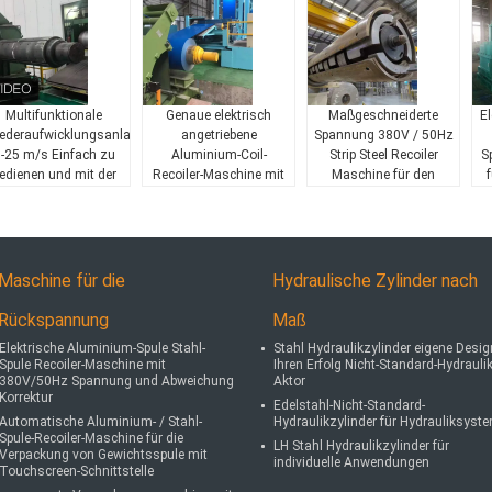
Multifunktionale
Genaue elektrisch
Maßgeschneiderte
El
ederaufwicklungsanlage
angetriebene
Spannung 380V / 50Hz
-25 m/s Einfach zu
Aluminium-Coil-
Strip Steel Recoiler
S
edienen und mit der
Recoiler-Maschine mit
Maschine für den
Produktionslinie
Abweichungskorrektur
Nutzen
verbunden
Maschine für die
Hydraulische Zylinder nach
Rückspannung
Maß
Elektrische Aluminium-Spule Stahl-
Stahl Hydraulikzylinder eigene Desig
Spule Recoiler-Maschine mit
Ihren Erfolg Nicht-Standard-Hydraulik
380V/50Hz Spannung und Abweichung
Aktor
Korrektur
Edelstahl-Nicht-Standard-
Automatische Aluminium- / Stahl-
Hydraulikzylinder für Hydrauliksyst
Spule-Recoiler-Maschine für die
LH Stahl Hydraulikzylinder für
Verpackung von Gewichtsspule mit
individuelle Anwendungen
Touchscreen-Schnittstelle