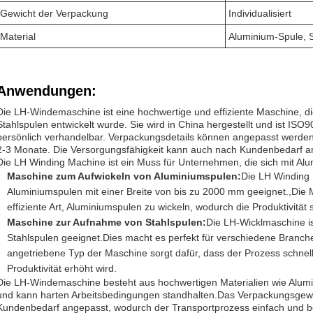
Gewicht der Verpackung
Individualisiert
Material
Aluminium-Spule, S
Anwendungen:
Die LH-Windemaschine ist eine hochwertige und effiziente Maschine, di
Stahlspulen entwickelt wurde. Sie wird in China hergestellt und ist ISO900
persönlich verhandelbar. Verpackungsdetails können angepasst werden, 
2-3 Monate. Die Versorgungsfähigkeit kann auch nach Kundenbedarf 
Die LH Winding Machine ist ein Muss für Unternehmen, die sich mit Al
Maschine zum Aufwickeln von Aluminiumspulen:
Die LH Winding 
Aluminiumspulen mit einer Breite von bis zu 2000 mm geeignet.,Die M
effiziente Art, Aluminiumspulen zu wickeln, wodurch die Produktivität 
Maschine zur Aufnahme von Stahlspulen:
Die LH-Wicklmaschine i
Stahlspulen geeignet.Dies macht es perfekt für verschiedene Branch
angetriebene Typ der Maschine sorgt dafür, dass der Prozess schnell u
Produktivität erhöht wird.
Die LH-Windemaschine besteht aus hochwertigen Materialien wie Alumini
und kann harten Arbeitsbedingungen standhalten.Das Verpackungsgewi
Kundenbedarf angepasst, wodurch der Transportprozess einfach und 