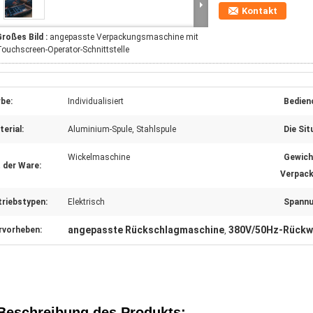
Kontakt
roßes Bild :
angepasste Verpackungsmaschine mit
ouchscreen-Operator-Schnittstelle
be:
Individualisiert
Bedien
erial:
Aluminium-Spule, Stahlspule
Die Sit
Wickelmaschine
Gewich
 der Ware:
Verpack
triebstypen:
Elektrisch
Spannu
angepasste Rückschlagmaschine
380V/50Hz-Rück
rvorheben:
,
Beschreibung des Produkts: