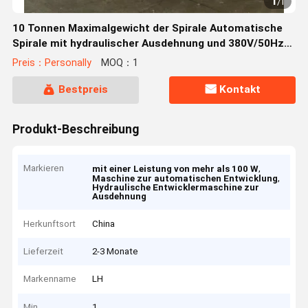
1
/
1
10 Tonnen Maximalgewicht der Spirale Automatische
Spirale mit hydraulischer Ausdehnung und 380V/50Hz
Stromversorgung
Preis：Personally
MOQ：1
Bestpreis
Kontakt
Produkt-Beschreibung
Markieren
,
mit einer Leistung von mehr als 100 W
,
Maschine zur automatischen Entwicklung
Hydraulische Entwicklermaschine zur
Ausdehnung
Herkunftsort
China
Lieferzeit
2-3 Monate
Markenname
LH
Min
1