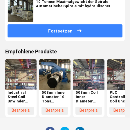
10 Tonnen Maximalgewicht der Spirale
Automatische Spirale mit hydraulischer
Ausdehnung und 380V/50Hz
Stromversorgung
Fortsetzen
Empfohlene Produkte
Industrial
508mm Inner
508mm Coil
PLC
Steel Coil
Diameter 10
Inner
Controlled
Unwinder
Tons
Diameter
Coil Uncoil
with 1 Year
Maximum
Uncoiler with
Machine w
Warranty and
Coil Weight
0-50m/min
508mm Inn
Bestpreis
Bestpreis
Bestpreis
Bestprei
Hydraulic
Steel Decoiler
Speed Range
Diameter 
Expansion for
Machine with
and 10 Tons
0-50m/mi
Heavy-Duty
1 Year
Maximum
Speed Ran
Use
Warranty for
Coil Weight
for Industr