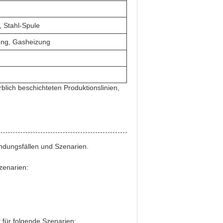
 Stahl-Spule
ung, Gasheizung
rblich beschichteten Produktionslinien,
endungsfällen und Szenarien.
zenarien:
t für folgende Szenarien: