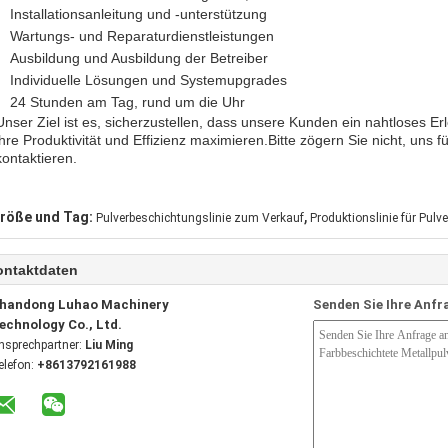
Installationsanleitung und -unterstützung
Wartungs- und Reparaturdienstleistungen
Ausbildung und Ausbildung der Betreiber
Individuelle Lösungen und Systemupgrades
24 Stunden am Tag, rund um die Uhr
Unser Ziel ist es, sicherzustellen, dass unsere Kunden ein nahtloses 
ihre Produktivität und Effizienz maximieren.Bitte zögern Sie nicht, uns 
kontaktieren.
,
röße und Tag:
Pulverbeschichtungslinie zum Verkauf
Produktionslinie für Pul
ontaktdaten
handong Luhao Machinery
Senden Sie Ihre Anfr
echnology Co., Ltd.
nsprechpartner:
Liu Ming
elefon:
+8613792161988