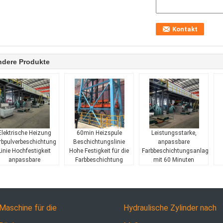
ndere Produkte
Elektrische Heizung
60min Heizspule
Leistungsstarke,
rbpulverbeschichtung
Beschichtungslinie
anpassbare
Linie Hochfestigkeit
Hohe Festigkeit für die
Farbbeschichtungsanlagen
anpassbare
Farbbeschichtung
mit 60 Minuten
schichtung von 0,02
Aluminium oder Stahl
Aufwärmzeit
m bis 1,2 mm bis zu
Produktion
300 m/Min
Maschine für die
Hydraulische Zylinder nach