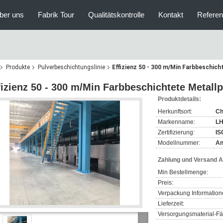
ber uns
Fabrik Tour
Qualitätskontrolle
Kontakt
Refere
Produkte
Pulverbeschichtungslinie
Effizienz 50 - 300 m/Min Farbbeschich
fizienz 50 - 300 m/Min Farbbeschichtete Metall
Produktdetails:
Herkunftsort:
Ch
Markenname:
L
Zertifizierung:
IS
Modellnummer:
An
Zahlung und Versand 
Min Bestellmenge:
Preis:
Verpackung Information
Lieferzeit:
Versorgungsmaterial-Fäh