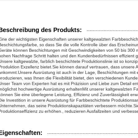
Beschreibung des Produkts:
Eine der wichtigsten Eigenschaften unserer kaltgewalzten Farbbeschichtu
Beschichtungsfarbe, so dass Sie die volle Kontrolle über das Erschein
Geräte können Beschichtungen mit Geschwindigkeiten von 50 bis 300 m
hohen Nachfrage Schritt halten und den Kundenbedürfnissen effizient 
Unsere kaltgewalzte, farblich beschichtete Produktionslinie ist so konzip
Produktion Exzellenz bietet.Sie können darauf vertrauen, dass unsere A
ankommt.Unsere Ausrüstung ist auch in der Lage, Beschichtungen mit 
produzieren, was Ihnen die Flexibilität bietet, den verschiedenen Kun
Unser Team von Experten hat es mit Präzision und Liebe zum Detail ent
möglichst hochwertige Ausrüstung erhaltenMit unserer kaltgewalzten Fa
können Sie eine überlegene Leistung, Effizienz und Zuverlässigkeit erw
Die Investition in unsere Ausrüstung für Farbbeschichtete Produktionsan
Unternehmen, das seine Produktionskapazitäten verbessern möchte.Si
Produktionseffizienz zu erhöhen., reduzieren Ausfallzeiten und verbesse
Eigenschaften: