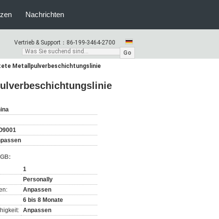
nzen
Nachrichten
Vertrieb & Support：
86-199-3464-2700
Go
tete Metallpulverbeschichtungslinie
pulverbeschichtungslinie
ina
H
O9001
passen
AGB:
1
Personally
en:
Anpassen
6 bis 8 Monate
igkeit:
Anpassen