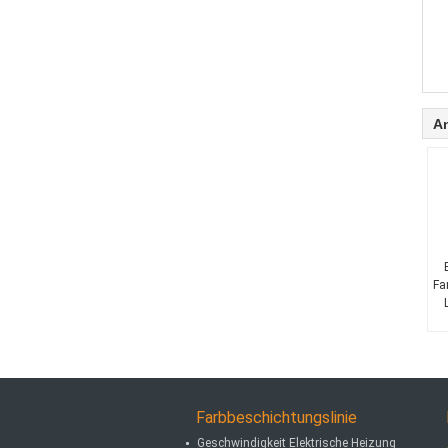
A
Fa
Be
m
Farbbeschichtungslinie
Geschwindigkeit Elektrische Heizung