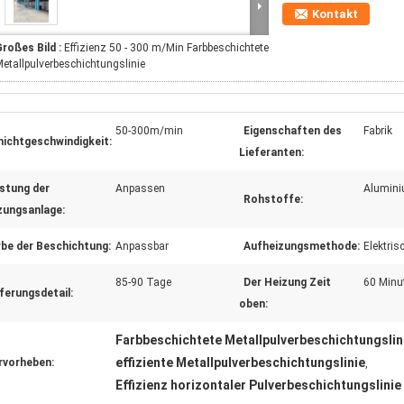
Kontakt
roßes Bild :
Effizienz 50 - 300 m/Min Farbbeschichtete
etallpulverbeschichtungslinie
50-300m/min
Eigenschaften des
Fabrik
hichtgeschwindigkeit:
Lieferanten:
istung der
Anpassen
Alumini
Rohstoffe:
zungsanlage:
rbe der Beschichtung:
Anpassbar
Aufheizungsmethode:
Elektri
85-90 Tage
Der Heizung Zeit
60 Minu
ferungsdetail:
oben:
Farbbeschichtete Metallpulverbeschichtungslin
effiziente Metallpulverbeschichtungslinie
rvorheben:
,
Effizienz horizontaler Pulverbeschichtungslinie