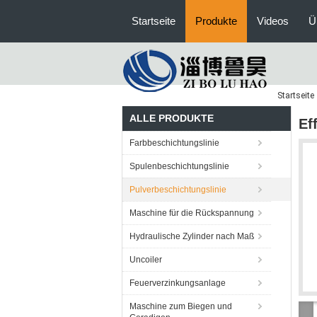
Startseite
Produkte
Videos
Ü
Startseite
ALLE PRODUKTE
Ef
Farbbeschichtungslinie
Spulenbeschichtungslinie
Pulverbeschichtungslinie
Maschine für die Rückspannung
Hydraulische Zylinder nach Maß
Uncoiler
Feuerverzinkungsanlage
Maschine zum Biegen und