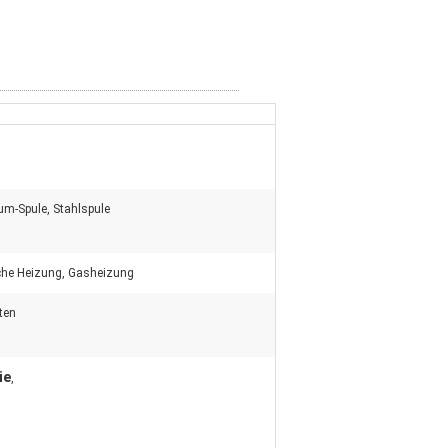
um-Spule, Stahlspule
sche Heizung, Gasheizung
ten
ie
,