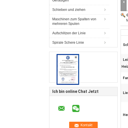
Geradigen
Schieben und ziehen
G
Maschinen zum Spalten von
M
mehreren Spulen
Aufschlitzen der Linie
Spirale Schere Linie
Sc
Le
Hei
Fa
Ich bin online Chat Jetzt
Lie
He