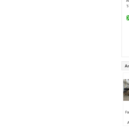
A
T
A
Fa
A