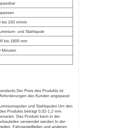
npassbar
npassen
 bis 150 m/min
uminium- und Stahlspule
00 bis 1800 mm
0 Minuten
standards.Der Preis des Produkts ist
n Anforderungen des Kunden angepasst
Aluminiumspulen und Stahlspulen.Um den
es Produkts beträgt 0,02-1,2 mm.
zenarien. Das Produkt kann in der
urbauteilen verwendet werden.In der
teilen, Fahrgestellteilen und anderen