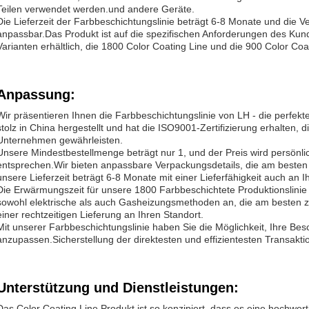
Teilen verwendet werden.und andere Geräte.
Die Lieferzeit der Farbbeschichtungslinie beträgt 6-8 Monate und die 
anpassbar.Das Produkt ist auf die spezifischen Anforderungen des Kund
Varianten erhältlich, die 1800 Color Coating Line und die 900 Color Coa
Anpassung:
Wir präsentieren Ihnen die Farbbeschichtungslinie von LH - die perfekt
stolz in China hergestellt und hat die ISO9001-Zertifizierung erhalten, d
Unternehmen gewährleisten.
Unsere Mindestbestellmenge beträgt nur 1, und der Preis wird persön
entsprechen.Wir bieten anpassbare Verpackungsdetails, die am besten
unsere Lieferzeit beträgt 6-8 Monate mit einer Lieferfähigkeit auch an
Die Erwärmungszeit für unsere 1800 Farbbeschichtete Produktionslinie 
sowohl elektrische als auch Gasheizungsmethoden an, die am besten zu
einer rechtzeitigen Lieferung an Ihren Standort.
Mit unserer Farbbeschichtungslinie haben Sie die Möglichkeit, Ihre Be
anzupassen.Sicherstellung der direktesten und effizientesten Transak
Unterstützung und Dienstleistungen:
Das Color Coating Line Produkt ist so konzipiert, dass es eine hochwert