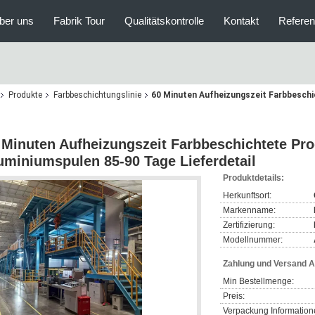
ber uns
Fabrik Tour
Qualitätskontrolle
Kontakt
Refere
Produkte
Farbbeschichtungslinie
60 Minuten Aufheizungszeit Farbbeschi
 Minuten Aufheizungszeit Farbbeschichtete Prod
uminiumspulen 85-90 Tage Lieferdetail
Produktdetails:
Herkunftsort:
Markenname:
Zertifizierung:
Modellnummer:
Zahlung und Versand 
Min Bestellmenge:
Preis:
Verpackung Information