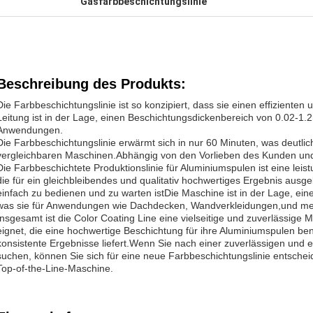
Gasfarbbeschichtungslinie
Beschreibung des Produkts:
Die Farbbeschichtungslinie ist so konzipiert, dass sie einen effizienten 
Leitung ist in der Lage, einen Beschichtungsdickenbereich von 0.02-1.2
Anwendungen.
Die Farbbeschichtungslinie erwärmt sich in nur 60 Minuten, was deutlich 
vergleichbaren Maschinen.Abhängig von den Vorlieben des Kunden und 
Die Farbbeschichtete Produktionslinie für Aluminiumspulen ist eine lei
die für ein gleichbleibendes und qualitativ hochwertiges Ergebnis ausgele
einfach zu bedienen und zu warten istDie Maschine ist in der Lage, ein
was sie für Anwendungen wie Dachdecken, Wandverkleidungen,und me
Insgesamt ist die Color Coating Line eine vielseitige und zuverlässige 
eignet, die eine hochwertige Beschichtung für ihre Aluminiumspulen benö
konsistente Ergebnisse liefert.Wenn Sie nach einer zuverlässigen und e
suchen, können Sie sich für eine neue Farbbeschichtungslinie entschei
Top-of-the-Line-Maschine.