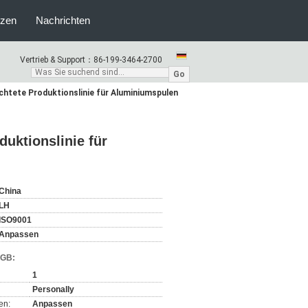
nzen
Nachrichten
Vertrieb & Support：
86-199-3464-2700
Go
chtete Produktionslinie für Aluminiumspulen
uktionslinie für
China
LH
ISO9001
Anpassen
AGB:
1
Personally
en:
Anpassen