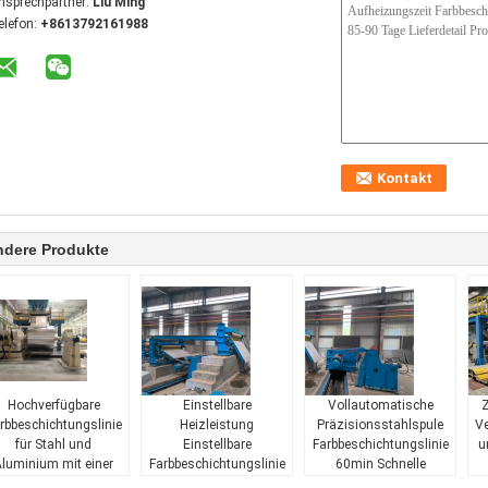
nsprechpartner:
Liu Ming
elefon:
+8613792161988
ndere Produkte
Hochverfügbare
Einstellbare
Vollautomatische
Z
rbbeschichtungslinie
Heizleistung
Präzisionsstahlspule
Ve
für Stahl und
Einstellbare
Farbbeschichtungslinie
u
luminium mit einer
Farbbeschichtungslinie
60min Schnelle
Breite von 800-1850
für Aluminium- und
Erwärmung