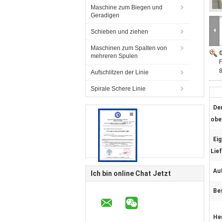
Maschine zum Biegen und
Geradigen
Schieben und ziehen
Maschinen zum Spalten von
G
mehreren Spulen
F
8
Aufschlitzen der Linie
Spirale Schere Linie
De
obe
Ei
Lie
Au
Ich bin online Chat Jetzt
Be
He