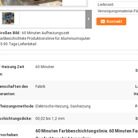
Lieferzeit:
Versorgungsmaterial-Fäh
Kontakt
roßes Bild :
60 Minuten Aufheizungszeit
arbbeschichtete Produktionslinie für Aluminiumspulen
5-90 Tage Lieferdetail
r Heizung Zeit
60 Minuten
S
n:
genschaften des
Fabrik
L
feranten:
He
fheizungsmethode:
Elektrische Heizung, Gasheizung
F
schichtungsdicke:
00,02 bis 1,2 mm
S
60 Minuten Farbbeschichtungslinie
60 Minuten Fa
,
rvorheben: