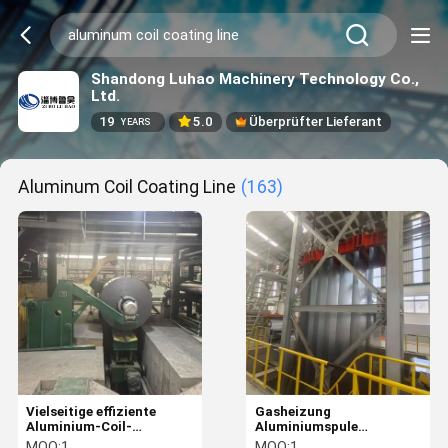
Shandong Luhao Machinery Technology Co.,
Ltd.
19
5.0
Überprüfter Lieferant
YEARS
Aluminum Coil Coating Line
(163)
Vielseitige effiziente
Gasheizung
Aluminium-Coil-
Aluminiumspule
Beschichtungslinie
Beschichtungslinie Ein-
MOQ:
1
MOQ:
1