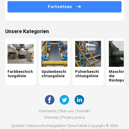
Uncoiler
Fortsetzen
Feuerverzinkungsanlage
Maschine zum Biegen und Geradigen
Unsere Kategorien
Schieben und ziehen
Maschinen zum Spalten von mehreren Spulen
Aufschlitzen der Linie
Farbbeschich
Spulenbeschi
Pulverbeschi
Maschine 
Spirale Schere Linie
tungslinie
chtungslinie
chtungslinie
die
Rückspan
g
Startseite
Über uns
Kontakt
Sitemap
Privacy policy
Qualität
Farbbeschichtungslinie
China Fabrik.Copyright © 2026