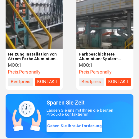
Heizung Installation von
Farbbeschichtete
Strom Farbe Aluminium-
Aluminium-Spulen-
Spule
Beschichtungsleitungen
MOQ:
1
MOQ:
1
Beschichtungsleitungen
Preis:
Personally
Preis:
Personally
Elektrische Heizung
Gasheizung
Bestpreis
KONTAKT
Bestpreis
KONTAKT
Sparen Sie Zeit
Lassen Sie uns mit Ihnen die besten
Produkte kontaktieren.
Geben Sie Ihre Anforderung