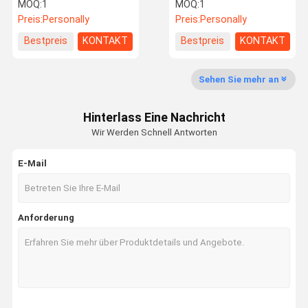
kontinuierliche Coil-
Spulenbeschichtungslinie
MOQ:
1
MOQ:
1
Beschichtung
mit anpassbarer Farbe
Preis:
Personally
Preis:
Personally
Geschwindigkeit 50-
300m/Min
Fabrik Tour
Qualitätskon
Kontakt
Nachrichten
Bestpreis
KONTAKT
Bestpreis
KONTAKT
Trolle
Sehen Sie mehr an
Hinterlass Eine Nachricht
Referenzen
Wir Werden Schnell Antworten
E-Mail
Farbbeschichtungslinie
Spulenbeschichtungslinie
Anforderung
Pulverbeschichtungslinie
Maschine für die Rückspannung
Hydraulische Zylinder nach Maß