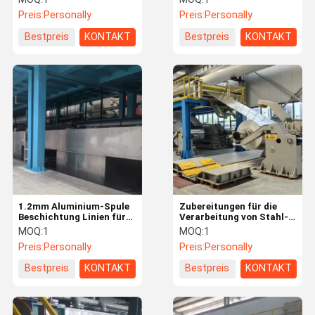
Erweiterte Ausrüstung
oder Doppelmandrel-
Preis:
Personally
Preis:
Personally
Entwicklungsmethode
Bestpreis
KONTAKT
Bestpreis
KONTAKT
1.2mm Aluminium-Spule
Zubereitungen für die
Beschichtung Linien für
Verarbeitung von Stahl-
Aluminium / Stahl-Spulen
und Aluminiumspulen
MOQ:
1
MOQ:
1
angepasst
Preis:
Personally
Preis:
Personally
Bestpreis
KONTAKT
Bestpreis
KONTAKT