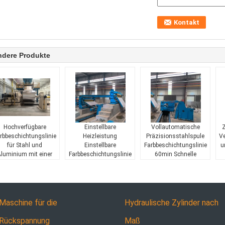
ndere Produkte
Hochverfügbare
Einstellbare
Vollautomatische
Z
rbbeschichtungslinie
Heizleistung
Präzisionsstahlspule
Ve
für Stahl und
Einstellbare
Farbbeschichtungslinie
u
luminium mit einer
Farbbeschichtungslinie
60min Schnelle
Breite von 800-1850
für Aluminium- und
Erwärmung
Stahlspulenbeschichtung
Maschine für die
Hydraulische Zylinder nach
Rückspannung
Maß