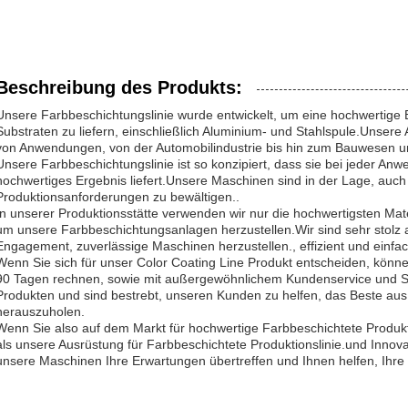
Beschreibung des Produkts:
Unsere Farbbeschichtungslinie wurde entwickelt, um eine hochwertige 
Substraten zu liefern, einschließlich Aluminium- und Stahlspule.Unsere A
von Anwendungen, von der Automobilindustrie bis hin zum Bauwesen u
Unsere Farbbeschichtungslinie ist so konzipiert, dass sie bei jeder Anwe
hochwertiges Ergebnis liefert.Unsere Maschinen sind in der Lage, auch
Produktionsanforderungen zu bewältigen..
In unserer Produktionsstätte verwenden wir nur die hochwertigsten Mat
um unsere Farbbeschichtungsanlagen herzustellen.Wir sind sehr stolz 
Engagement, zuverlässige Maschinen herzustellen., effizient und einfa
Wenn Sie sich für unser Color Coating Line Produkt entscheiden, können
90 Tagen rechnen, sowie mit außergewöhnlichem Kundenservice und Su
Produkten und sind bestrebt, unseren Kunden zu helfen, das Beste aus i
herauszuholen.
Wenn Sie also auf dem Markt für hochwertige Farbbeschichtete Produkti
als unsere Ausrüstung für Farbbeschichtete Produktionslinie.und Innovat
unsere Maschinen Ihre Erwartungen übertreffen und Ihnen helfen, Ihre 