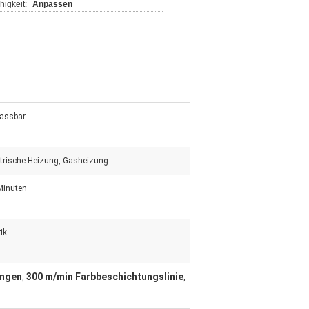
igkeit:
Anpassen
assbar
ktrische Heizung, Gasheizung
Minuten
ik
ungen
300 m/min Farbbeschichtungslinie
,
,