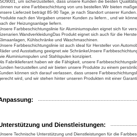
ISO9001, um sicherzustellen, dass unsere Kunden die besten Qualität
können nur eine Farbbeschichtung von uns bestellen.Wir bieten maßg
unsere Lieferzeit beträgt 85-90 Tage, je nach Standort unserer Kunden
Produkte nach den Vorgaben unserer Kunden zu liefern., und wir könn
nach der Heizungsanlage liefern.
Unsere Farbbeschichtungslinie für Aluminiumspulen eignet sich für ve
Szenarien.WandverkleidungDas Produkt eignet sich auch für die Herstel
Klimaanlagen, Kühlschränke und Waschmaschinen.
Unsere Farbbeschichtungslinie ist auch ideal für Hersteller von Autom
Räder und Ausstattung geeignet.wie SchränkeUnsere Farbbeschichtungsli
wie Aluminiumspulen und Stahlspulen konzipiert.
Als Fabriklieferant haben wir die Fähigkeit, unsere Farbbeschichtungs
Kunden herzustellen.und wir bieten unsere Produkte zu einem persönl
Kunden können sich darauf verlassen, dass unsere Farbbeschichtungsli
gerecht wird, und wir stehen hinter unseren Produkten mit einer Garanti
Anpassung:
Unterstützung und Dienstleistungen:
Unsere Technische Unterstützung und Dienstleistungen für die Farbbes