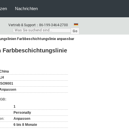
nzen
Nachrichten
Vertrieb & Support：
86-199-3464-2700
Go
ngslinien Farbbeschichtungslinie anpassbar
 Farbbeschichtungslinie
China
LH
ISO9001
Anpassen
AGB:
1
Personally
en:
Anpassen
6 bis 8 Monate