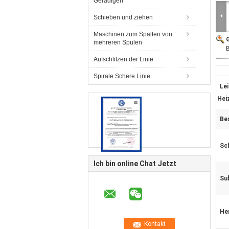
Geradigen
Schieben und ziehen
Maschinen zum Spalten von
G
mehreren Spulen
B
Aufschlitzen der Linie
Spirale Schere Linie
Le
Hei
Be
Sc
Ich bin online Chat Jetzt
Su
He