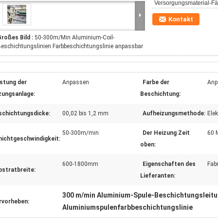
Versorgungsmaterial-Fäh
Kontakt
roßes Bild :
50-300m/Min Aluminium-Coil-
eschichtungslinien Farbbeschichtungslinie anpassbar
istung der
Anpassen
Farbe der
Anp
zungsanlage:
Beschichtung:
schichtungsdicke:
00,02 bis 1,2 mm
Aufheizungsmethode:
Ele
50-300m/min
Der Heizung Zeit
60 
hichtgeschwindigkeit:
oben:
600-1800mm
Eigenschaften des
Fabr
bstratbreite:
Lieferanten:
300 m/min Aluminium-Spule-Beschichtungsleit
rvorheben:
Aluminiumspulenfarbbeschichtungslinie