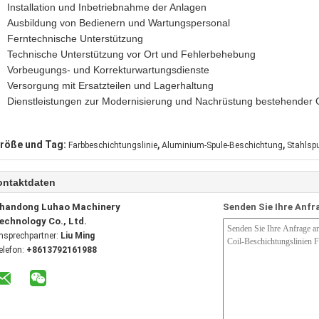
Installation und Inbetriebnahme der Anlagen
Ausbildung von Bedienern und Wartungspersonal
Ferntechnische Unterstützung
Technische Unterstützung vor Ort und Fehlerbehebung
Vorbeugungs- und Korrekturwartungsdienste
Versorgung mit Ersatzteilen und Lagerhaltung
Dienstleistungen zur Modernisierung und Nachrüstung bestehender 
,
,
röße und Tag:
Farbbeschichtungslinie
Aluminium-Spule-Beschichtung
Stahlsp
ontaktdaten
handong Luhao Machinery
Senden Sie Ihre Anfr
echnology Co., Ltd.
nsprechpartner:
Liu Ming
elefon:
+8613792161988