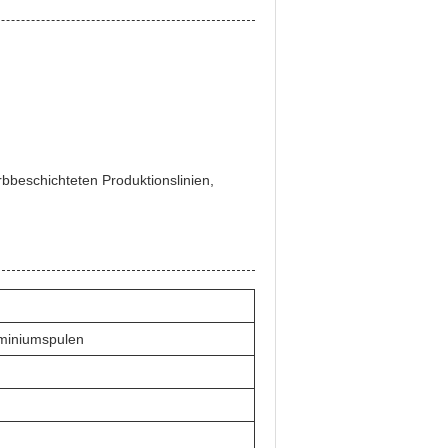
rbbeschichteten Produktionslinien,
uminiumspulen