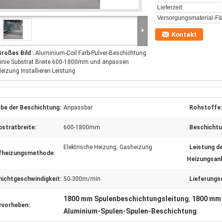
Lieferzeit:
Versorgungsmaterial-Fäh
Kontakt
roßes Bild :
Aluminium-Coil Farb-Pulver-Beschichtung
inie Substrat Breite 600-1800mm und anpassen
eizung Installieren Leistung
rbe der Beschichtung:
Anpassbar
Rohstoffe:
bstratbreite:
600-1800mm
Beschichtu
Elektrische Heizung, Gasheizung
Leistung d
fheizungsmethode:
Heizungsanl
hichtgeschwindigkeit:
50-300m/min
Lieferungsd
1800 mm Spulenbeschichtungsleitung
1800 mm 
,
rvorheben:
Aluminium-Spulen-Spulen-Beschichtung