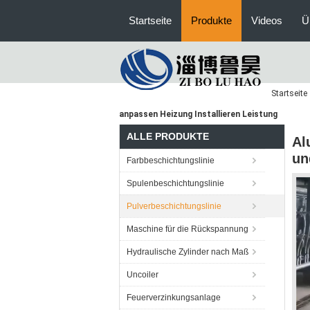
Startseite
Produkte
Videos
Ü
Startseite
anpassen Heizung Installieren Leistung
ALLE PRODUKTE
Al
un
Farbbeschichtungslinie
Spulenbeschichtungslinie
Pulverbeschichtungslinie
Maschine für die Rückspannung
Hydraulische Zylinder nach Maß
Uncoiler
Feuerverzinkungsanlage