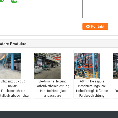
ndere Produkte
Effizienz 50 - 300
Elektrische Heizung
60min Heizspule
m/Min
Farbpulverbeschichtung
Beschichtungslinie
Farbbeschichtete
Linie Hochfestigkeit
Hohe Festigkeit für die
Fa
tallpulverbeschichtungslinie
anpassbare
Farbbeschichtung
Beschichtung von 0,02
Aluminium oder Stahl
mm bis 1,2 mm bis zu
Produktion
300 m/Min