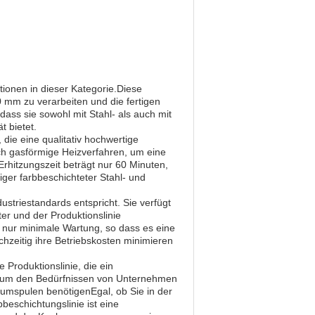
tionen in dieser Kategorie.Diese
00 mm zu verarbeiten und die fertigen
 dass sie sowohl mit Stahl- als auch mit
t bietet.
 die eine qualitativ hochwertige
uch gasförmige Heizverfahren, um eine
Erhitzungszeit beträgt nur 60 Minuten,
ger farbbeschichteter Stahl- und
dustriestandards entspricht. Sie verfügt
er und der Produktionslinie
rt nur minimale Wartung, so dass es eine
ichzeitig ihre Betriebskosten minimieren
 Produktionslinie, die ein
t, um den Bedürfnissen von Unternehmen
iumspulen benötigenEgal, ob Sie in der
beschichtungslinie ist eine