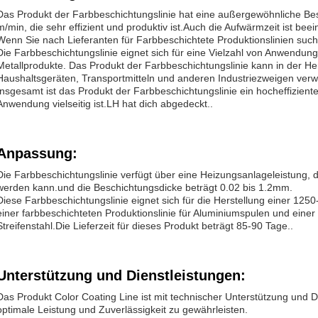
Das Produkt der Farbbeschichtungslinie hat eine außergewöhnliche Be
m/min, die sehr effizient und produktiv ist.Auch die Aufwärmzeit ist bee
Wenn Sie nach Lieferanten für Farbbeschichtete Produktionslinien suchen
Die Farbbeschichtungslinie eignet sich für eine Vielzahl von Anwendun
Metallprodukte. Das Produkt der Farbbeschichtungslinie kann in der He
Haushaltsgeräten, Transportmitteln und anderen Industriezweigen ver
Insgesamt ist das Produkt der Farbbeschichtungslinie ein hocheffiziente
Anwendung vielseitig ist.LH hat dich abgedeckt..
Anpassung:
Die Farbbeschichtungslinie verfügt über eine Heizungsanlageleistung, 
werden kann.und die Beschichtungsdicke beträgt 0.02 bis 1.2mm.
Diese Farbbeschichtungslinie eignet sich für die Herstellung einer 1250
einer farbbeschichteten Produktionslinie für Aluminiumspulen und einer 
Streifenstahl.Die Lieferzeit für dieses Produkt beträgt 85-90 Tage..
Unterstützung und Dienstleistungen:
Das Produkt Color Coating Line ist mit technischer Unterstützung und D
optimale Leistung und Zuverlässigkeit zu gewährleisten.