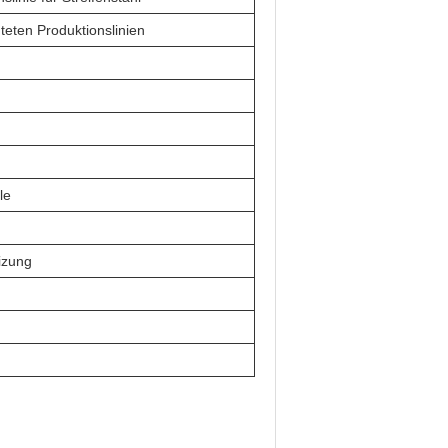
teten Produktionslinien
le
izung