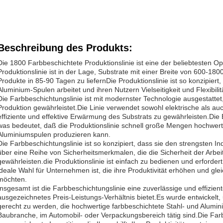
Beschreibung des Produkts:
Die 1800 Farbbeschichtete Produktionslinie ist eine der beliebtesten Op
Produktionslinie ist in der Lage, Substrate mit einer Breite von 600-18
Produkte in 85-90 Tagen zu liefernDie Produktionslinie ist so konzipiert,
Aluminium-Spulen arbeitet und ihren Nutzern Vielseitigkeit und Flexibilitä
Die Farbbeschichtungslinie ist mit modernster Technologie ausgestattet,
Produktion gewährleistet.Die Linie verwendet sowohl elektrische als a
effiziente und effektive Erwärmung des Substrats zu gewährleisten.Die 
was bedeutet, daß die Produktionslinie schnell große Mengen hochwerti
Aluminiumspulen produzieren kann.
Die Farbbeschichtungslinie ist so konzipiert, dass sie den strengsten In
über eine Reihe von Sicherheitsmerkmalen, die die Sicherheit der Arbeit
gewährleisten.die Produktionslinie ist einfach zu bedienen und erforde
ideale Wahl für Unternehmen ist, die ihre Produktivität erhöhen und gle
möchten.
Insgesamt ist die Farbbeschichtungslinie eine zuverlässige und effiziente
ausgezeichnetes Preis-Leistungs-Verhältnis bietet.Es wurde entwickel
gerecht zu werden, die hochwertige farbbeschichtete Stahl- und Alumin
Baubranche, im Automobil- oder Verpackungsbereich tätig sind.Die Farb