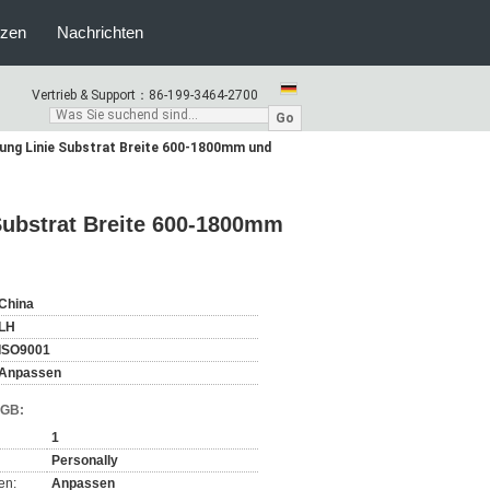
nzen
Nachrichten
Vertrieb & Support：
86-199-3464-2700
Go
tung Linie Substrat Breite 600-1800mm und
Substrat Breite 600-1800mm
China
LH
ISO9001
Anpassen
AGB:
1
Personally
en:
Anpassen