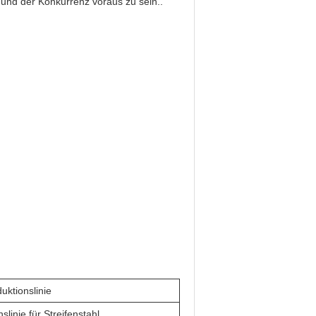
rn und der Konkurrenz voraus zu sein..
uktionslinie
linie für Streifenstahl