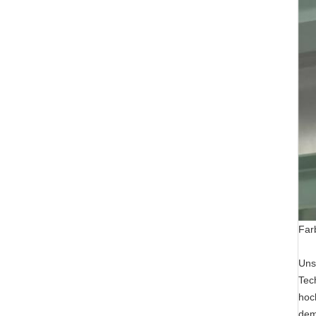
Farb
Unse
Tec
hoc
dem