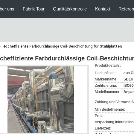
ber uns
Fabrik Tour
Qualitätskontrolle
Kontakt
Refere
Hocheffiziente Farbdurchlässige Coil-Beschichtung für Stahlplatten
cheffiziente Farbdurchlässige Coil-Beschichtun
Produktdetails:
Herkunftsort:
aus C
Markenname:
SDLH
Zertifizierung:
ISO90
Modellnummer:
Anpa
Zahlung und Versand 
Min Bestellmenge:
Preis:
Verpackung Information
Lieferzeit: