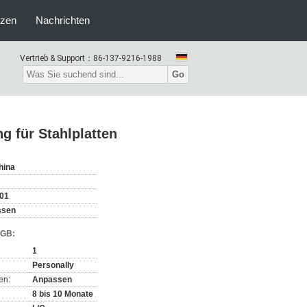
nzen
Nachrichten
Vertrieb & Support：
86-137-9216-1988
Go
g für Stahlplatten
hina
01
ssen
AGB:
1
Personally
en:
Anpassen
8 bis 10 Monate