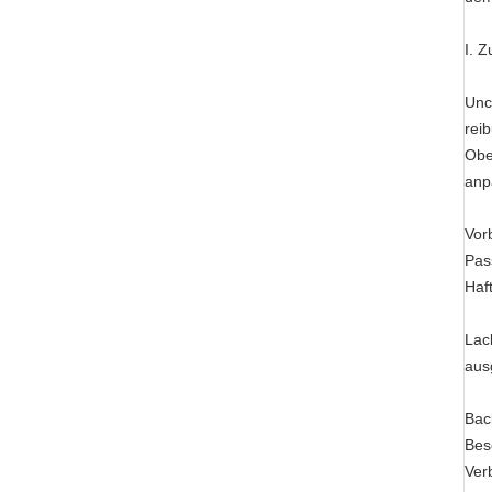
I. 
Unc
rei
Obe
anp
Vor
Pas
Haf
Lac
aus
Bac
Bes
Ver