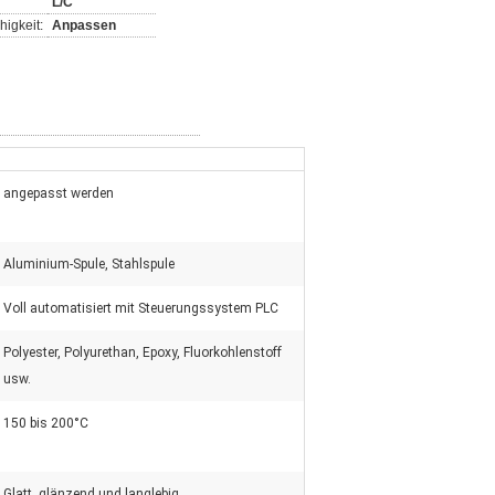
L/C
igkeit:
Anpassen
angepasst werden
Aluminium-Spule, Stahlspule
Voll automatisiert mit Steuerungssystem PLC
Polyester, Polyurethan, Epoxy, Fluorkohlenstoff
usw.
150 bis 200°C
Glatt, glänzend und langlebig