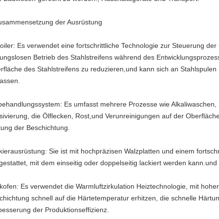
Zusammensetzung der Ausrüstung
oiler: Es verwendet eine fortschrittliche Technologie zur Steuerung d
bungslosen Betrieb des Stahlstreifens während des Entwicklungsprozess
rfläche des Stahlstreifens zu reduzieren,und kann sich an Stahlspulen 
assen.
behandlungssystem: Es umfasst mehrere Prozesse wie Alkaliwaschen
sivierung, die Ölflecken, Rost,und Verunreinigungen auf der Oberfläch
tung der Beschichtung.
kierausrüstung: Sie ist mit hochpräzisen Walzplatten und einem fortsch
gestattet, mit dem einseitig oder doppelseitig lackiert werden kann.und
kofen: Es verwendet die Warmluftzirkulation Heiztechnologie, mit hoher
chichtung schnell auf die Härtetemperatur erhitzen, die schnelle Härtu
besserung der Produktionseffizienz.