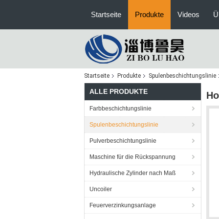
Startseite
Produkte
Videos
Ü
Startseite
Produkte
Spulenbeschichtungslinie
ALLE PRODUKTE
Ho
Farbbeschichtungslinie
Spulenbeschichtungslinie
Pulverbeschichtungslinie
Maschine für die Rückspannung
Hydraulische Zylinder nach Maß
Uncoiler
Feuerverzinkungsanlage