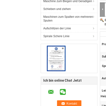
Maschine zum Biegen und Geradigen
Schieben und ziehen
Maschinen zum Spalten von mehreren
G
Spulen
B
Aufschlitzen der Linie
Spirale Schere Linie
Pr
Su
Spu
Au
Ich bin online Chat Jetzt
Le
Hei
Lin