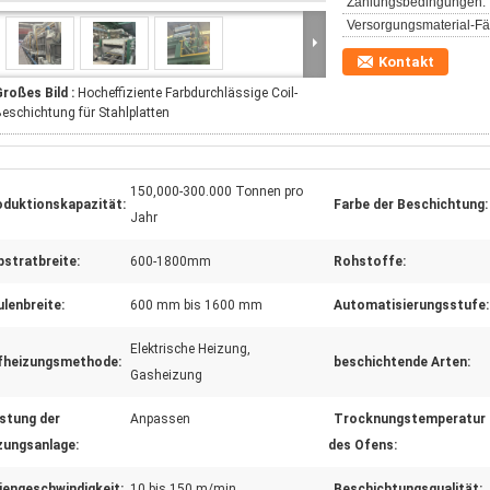
Zahlungsbedingungen:
Versorgungsmaterial-Fäh
Kontakt
roßes Bild :
Hocheffiziente Farbdurchlässige Coil-
eschichtung für Stahlplatten
150,000-300.000 Tonnen pro
oduktionskapazität:
Farbe der Beschichtung:
Jahr
bstratbreite:
600-1800mm
Rohstoffe:
lenbreite:
600 mm bis 1600 mm
Automatisierungsstufe:
Elektrische Heizung,
fheizungsmethode:
beschichtende Arten:
Gasheizung
istung der
Anpassen
Trocknungstemperatur
zungsanlage:
des Ofens:
iengeschwindigkeit:
10 bis 150 m/min
Beschichtungsqualität: