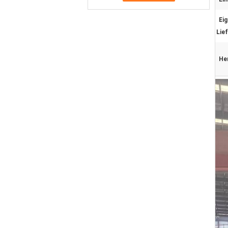
Ei
Lie
He