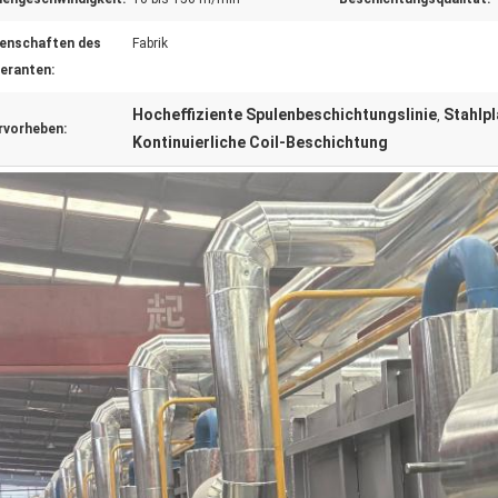
genschaften des
Fabrik
feranten:
Hocheffiziente Spulenbeschichtungslinie
Stahlp
,
rvorheben:
Kontinuierliche Coil-Beschichtung