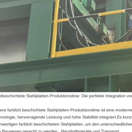
beschichtete Stahlplatten-Produktionslinie: Die perfekte Integration von
re farblich beschichtete Stahlplatten-Produktionslinie ist eine moderne i
hnologie, hervorragende Leistung und hohe Stabilität integriert.Es konze
hwertigen farblich beschichteten Stahlplatten, um den unterschiedlich
 Bauwesen gerecht zu werden., Haushaltsgeräte und Transport.