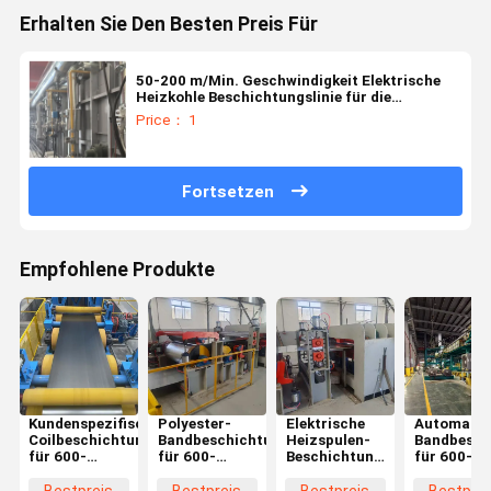
Erhalten Sie Den Besten Preis Für
50-200 m/Min. Geschwindigkeit Elektrische
Heizkohle Beschichtungslinie für die
Herstellung von Stahlkohlen
Price： 1
Fortsetzen
Empfohlene Produkte
Kundenspezifische
Polyester-
Elektrische
Automatisi
Coilbeschichtungslinie
Bandbeschichtungsanlage
Heizspulen-
Bandbesch
für 600-
für 600-
Beschichtungslinie
für 600-
2000mm
2000mm
für 600-
2000mm
Breite mit
Breite 3-20
2000mm
Breite mit