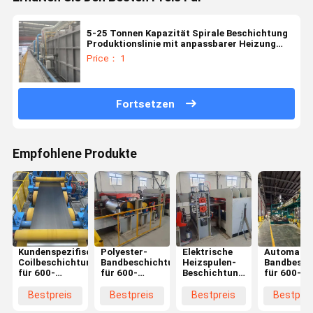
5-25 Tonnen Kapazität Spirale Beschichtung
Produktionslinie mit anpassbarer Heizung
Installation Leistung
Price： 1
Fortsetzen
Empfohlene Produkte
Kundenspezifische
Polyester-
Elektrische
Automatisi
Coilbeschichtungslinie
Bandbeschichtungsanlage
Heizspulen-
Bandbesch
für 600-
für 600-
Beschichtungslinie
für 600-
2000mm
2000mm
für 600-
2000mm
Breite mit
Breite 3-20
2000mm
Breite mit
Bestpreis
Bestpreis
Bestpreis
Bestprei
SPS-
Tonnen Coils
Breite und 50-
SPS-