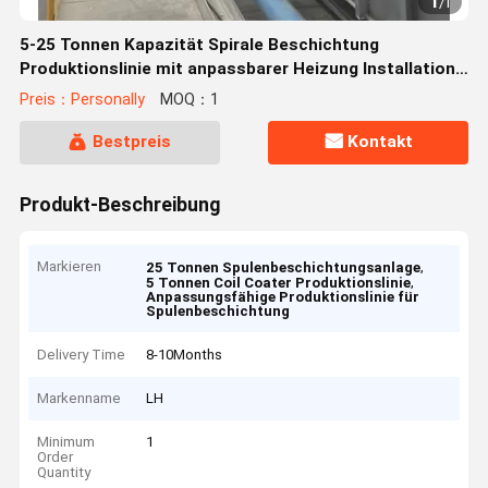
1
/
1
5-25 Tonnen Kapazität Spirale Beschichtung
Produktionslinie mit anpassbarer Heizung Installation
Leistung
Preis：Personally
MOQ：1
Bestpreis
Kontakt
Produkt-Beschreibung
Markieren
,
25 Tonnen Spulenbeschichtungsanlage
,
5 Tonnen Coil Coater Produktionslinie
Anpassungsfähige Produktionslinie für
Spulenbeschichtung
Delivery Time
8-10Months
Markenname
LH
Minimum
1
Order
Quantity