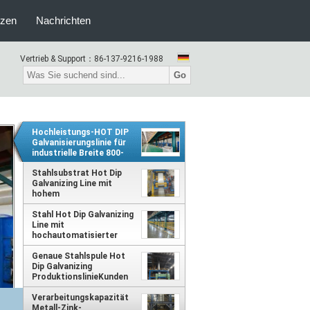
nzen
Nachrichten
Vertrieb & Support：
86-137-9216-1988
Go
Hochleistungs-HOT DIP
Galvanisierungslinie für
industrielle Breite 800-
1500mm
Stahlsubstrat Hot Dip
Galvanizing Line mit
hohem
Automatisierungsgrad
Stahl Hot Dip Galvanizing
und Kunden-Lokale
Line mit
Spannung
hochautomatisierter
kontinuierlicher
Galvanisierungsausrüstung
Genaue Stahlspule Hot
Dip Galvanizing
ProduktionslinieKunden
lokale Spannung
Verarbeitungskapazität
Metall-Zink-