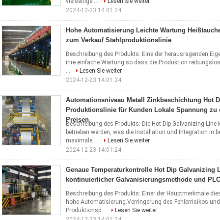
vielseitige ...
Lesen Sie weiter
2024-12-23 14:01:24
Hohe Automatisierung Leichte Wartung Heißtauch
zum Verkauf Stahlproduktionslinie
Beschreibung des Produkts: Eine der herausragenden Eig
ihre einfache Wartung.so dass die Produktion reibungslos
...
Lesen Sie weiter
2024-12-23 14:01:24
Automationsniveau Metall Zinkbeschichtung Hot D
Produktionslinie für Kunden Lokale Spannung zu 
Preisen
Beschreibung des Produkts: Die Hot Dip Galvanizing Line
betrieben werden, was die Installation und Integration in b
maximale ...
Lesen Sie weiter
2024-12-23 14:01:24
Genaue Temperaturkontrolle Hot Dip Galvanizing L
kontinuierlicher Galvanisierungsmethode und PL
Beschreibung des Produkts: Einer der Hauptmerkmale die
hohe Automatisierung.Verringerung des Fehlerrisikos und
Produktionsp...
Lesen Sie weiter
2024-12-23 14:01:24