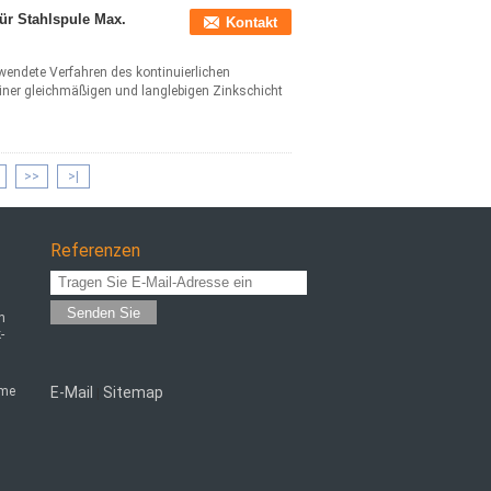
ür Stahlspule Max.
Kontakt
endete Verfahren des kontinuierlichen
einer gleichmäßigen und langlebigen Zinkschicht
>>
>|
Referenzen
Senden Sie
n
-
eme
E-Mail
Sitemap
|