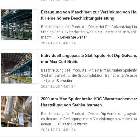
Erzeugung von Maschinen zur Verzinkung von Ho
für eine höhere Beschichtungsleistung
Beschreibung des Produkts: Diese Hot Dip Galvanizing Line
Stahlspulen zu verarbeiten, was sie zu einer idealen Wahl
macht...
Lesen Sie weiter
2024-12-23 14:01:24
Individuell angepasste Stahlspule Hot Dip Galvani
mm Max Coil Breite
Beschreibung des Produkts: Mit einer maximalen Spulenbr
System perfekt für die Großproduktion. Es hat eine Verarbe
Lesen Sie weiter
2024-12-23 14:01:24
2000 mm Max Spulenbreite HDG Warmtauchenverzin
Herstellung von Stahlsubstraten
Beschreibung des Produkts: Dieses Dip-Verzinkungssyste
es den rauen Bedingungen des Verzinkungsprozesses stan
neuen ...
Lesen Sie weiter
2024-12-23 14:01:24