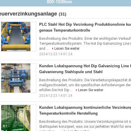
Automatisierungsgrad und Kunden-Lokale Spannung
euerverzinkungsanlage
(31)
PLC Stahl Hot Dip Verzinkung Produktionslinie k
genaue Temperaturkontrolle
Beschreibung des Produkts: Einer der wichtigsten Verkau
Temperaturkontrollsystem. The Hot Dip Galvanizing Line 
and ...
Lesen Sie weiter
2024-12-23 14:01:24
Kunden Lokalspannung Hot Dip Galvanizing Line f
Galvanierung Stahlspule und Stahl
Beschreibung des Produkts: Die Verarbeitungskapazität die
maßgeschneidert, um die spezifischen Anforderungen de
erfüllen.Die Hot Dip ...
Lesen Sie weiter
2024-12-23 14:01:24
Kunden Lokalspannung kontinuierliche Verzinkung
Temperaturkontrolle Herstellung
Beschreibung des Produkts: Unsere Verzinkungslinie ist s
Stahlspulen konzipiert, was sie zur perfekten Wahl für 