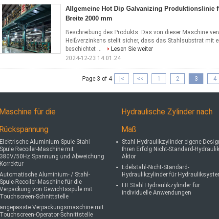
Allgemeine Hot Dip Galvanizing Produktionslinie f
Breite 2000 mm
Beschreibung des Produkts: Das von dieser Maschine verw
Heißverzinkens stellt sicher, dass das Stahlsubstrat mit 
beschichtet ...
Lesen Sie weiter
2024-12-23 14:01:24
Page 3 of 4
|<
<<
1
2
3
4
Maschine für die
Hydraulische Zylinder nach
Rückspannung
Maß
Elektrische Aluminium-Spule Stahl-
Stahl Hydraulikzylinder eigene Desig
Spule Recoiler-Maschine mit
Ihren Erfolg Nicht-Standard-Hydraulik
380V/50Hz Spannung und Abweichung
Aktor
Korrektur
Edelstahl-Nicht-Standard-
Automatische Aluminium- / Stahl-
Hydraulikzylinder für Hydrauliksyst
Spule-Recoiler-Maschine für die
LH Stahl Hydraulikzylinder für
Verpackung von Gewichtsspule mit
individuelle Anwendungen
Touchscreen-Schnittstelle
angepasste Verpackungsmaschine mit
Touchscreen-Operator-Schnittstelle