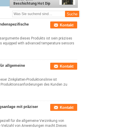
Beschichtung Hot Dip
Galvanizing-Linie mit
kundenspezifischer und
Leistung
undenspezifische
Kontakt
fsargumente dieses Produkts ist sein präzises
is equipped with advanced temperature sensors
ür allgemeine
Kontakt
ser Zinkplatten-Produktionslinie ist
r Produktionsanforderungen des Kunden zu
sanlage mit präziser
Kontakt
peziell für die allgemeine Verzinkung von
eine Vielzahl von Anwendungen macht.Dieses