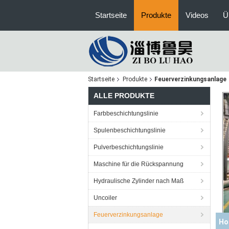
Startseite
Produkte
Videos
Ü
Startseite
Produkte
Feuerverzinkungsanlage
ALLE PRODUKTE
Farbbeschichtungslinie
Spulenbeschichtungslinie
Pulverbeschichtungslinie
Maschine für die Rückspannung
Hydraulische Zylinder nach Maß
Uncoiler
Feuerverzinkungsanlage