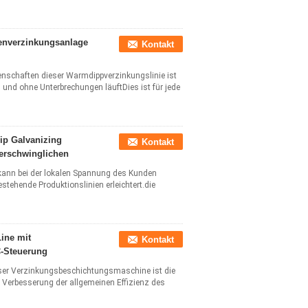
enverzinkungsanlage
Kontakt
enschaften dieser Warmdippverzinkungslinie ist
 und ohne Unterbrechungen läuftDies ist für jede
ip Galvanizing
Kontakt
erschwinglichen
 kann bei der lokalen Spannung des Kunden
estehende Produktionslinien erleichtert.die
ine mit
Kontakt
C-Steuerung
ser Verzinkungsbeschichtungsmaschine ist die
 Verbesserung der allgemeinen Effizienz des