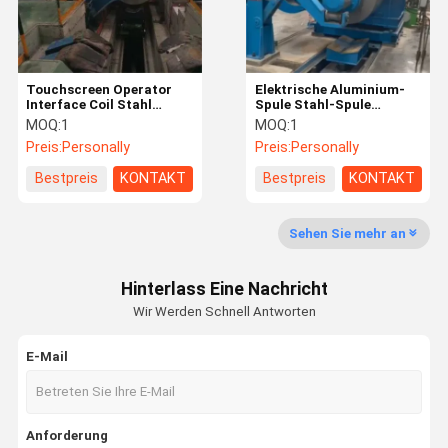
Touchscreen Operator
Elektrische Aluminium-
Interface Coil Stahl
Spule Stahl-Spule
Recoiler Maschine mit
Recoiler-Maschine mit
MOQ:
1
MOQ:
1
angepasstem
380V/50Hz Spannung
Preis:
Personally
Preis:
Personally
Verpackungsgewicht und
und Abweichung
380V/50Hz Spannung
Korrektur
Bestpreis
KONTAKT
Bestpreis
KONTAKT
Sehen Sie mehr an
Hinterlass Eine Nachricht
Wir Werden Schnell Antworten
E-Mail
Startseite
Produkte
Videos
Über Uns
Anforderung