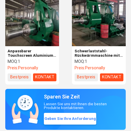
Anpassbarer
Schwerlaststahl-
Touchscreen Aluminium-
Rückwärmmaschine mit
Stahl-Rekoller zur
Touchscreen-Steuerung
MOQ:
1
MOQ:
1
Abweichungskorrektur
Preis:
Personally
Preis:
Personally
Bestpreis
KONTAKT
Bestpreis
KONTAKT
Sparen Sie Zeit
Lassen Sie uns mit Ihnen die besten
Produkte kontaktieren.
Geben Sie Ihre Anforderung