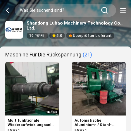
Shandong Luhao Machinery Technology Co.,
Ltd.
19
5.0
Überprüfter Lieferant
YEARS
Maschine Für Die Rückspannung
(21)
Multifunktionale
Automatische
Wiederaufwicklungsanlage
Aluminium- / Stahl-
1-25 m/s Einfach zu
Spule-Recoiler-Maschine
MOQ:
1
MOQ:
1