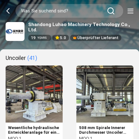
Shandong Luhao Machinery Technology Co.,
Ltd.
19
5.0
Überprüfter Lieferant
YEARS
Uncoiler
(41)
Wesentliche hydraulische
508 mm Spirale Innerer
Entwickleranlage für eine
Durchmesser Uncoiler
stabile und präzise
mit Notstoppknopf und
MOQ:
1
MOQ:
1